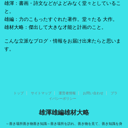
雄渾：書画・詩文などがよどみなく堂々としているこ
と。
雄編：力のこもったすぐれた著作。堂々たる 大作。
雄材大略：傑出して大きな才能と計画のこと。
こんな立派なブログ・情報をお届け出来たらと思いま
す。
トップ
サイトマップ
運営者情報
お問い合わせ
プラ
イバシーポリシー
雄渾雄編雄材大略
～善き場所善き物善き知識～善き場所を訪れ、善き物を見て、善き知識を身