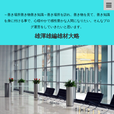
～善き場所善き物善き知識～善き場所を訪れ、善き物を見て、善き知識
を身に付ける事で、心穏やかで感性豊かな人間になりたい。そんなブロ
グ運営をしていきたいと思います。
雄渾雄編雄材大略