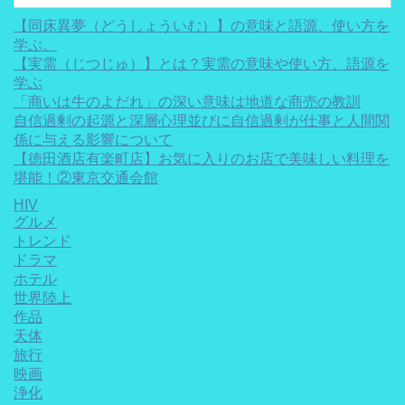
【同床異夢（どうしょういむ）】の意味と語源、使い方を
学ぶ。
【実需（じつじゅ）】とは？実需の意味や使い方、語源を
学ぶ
「商いは牛のよだれ」の深い意味は地道な商売の教訓
自信過剰の起源と深層心理並びに自信過剰が仕事と人間関
係に与える影響について
【徳田酒店有楽町店】お気に入りのお店で美味しい料理を
堪能！②東京交通会館
HIV
グルメ
トレンド
ドラマ
ホテル
世界陸上
作品
天体
旅行
映画
浄化