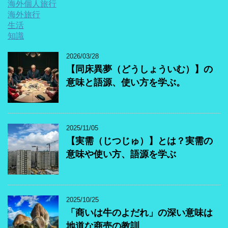
海外個人旅行
海外旅行
生活
知識
2026/03/28
【同床異夢（どうしょういむ）】の
意味と語源、使い方を学ぶ。
2025/11/05
【実需（じつじゅ）】とは？実需の
意味や使い方、語源を学ぶ
2025/10/25
「商いは牛のよだれ」の深い意味は
地道な商売の教訓