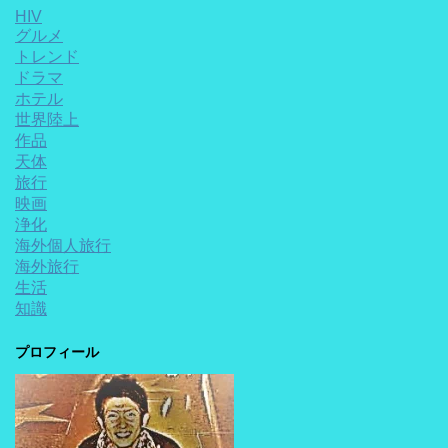
HIV
グルメ
トレンド
ドラマ
ホテル
世界陸上
作品
天体
旅行
映画
浄化
海外個人旅行
海外旅行
生活
知識
プロフィール