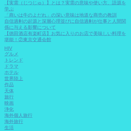
【実需（じつじゅ）】とは？実需の意味や使い方、語源を
学ぶ
「商いは牛のよだれ」の深い意味は地道な商売の教訓
自信過剰の起源と深層心理並びに自信過剰が仕事と人間関
係に与える影響について
【徳田酒店有楽町店】お気に入りのお店で美味しい料理を
堪能！②東京交通会館
HIV
グルメ
トレンド
ドラマ
ホテル
世界陸上
作品
天体
旅行
映画
浄化
海外個人旅行
海外旅行
生活