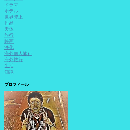
ドラマ
ホテル
世界陸上
作品
天体
旅行
映画
浄化
海外個人旅行
海外旅行
生活
知識
プロフィール