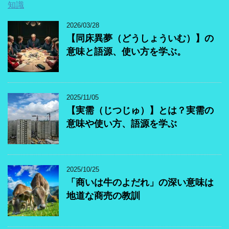
知識
2026/03/28
【同床異夢（どうしょういむ）】の
意味と語源、使い方を学ぶ。
2025/11/05
【実需（じつじゅ）】とは？実需の
意味や使い方、語源を学ぶ
2025/10/25
「商いは牛のよだれ」の深い意味は
地道な商売の教訓