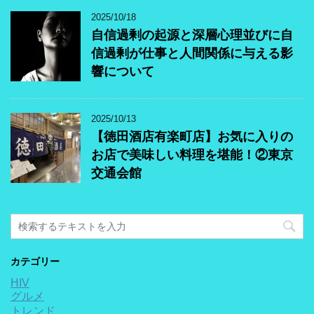
2025/10/18
自信過剰の起源と深層心理並びに自
信過剰が仕事と人間関係に与える影
響について
2025/10/13
【徳田酒店有楽町店】お気に入りの
お店で美味しい料理を堪能！②東京
交通会館
カテゴリー
HIV
グルメ
トレンド