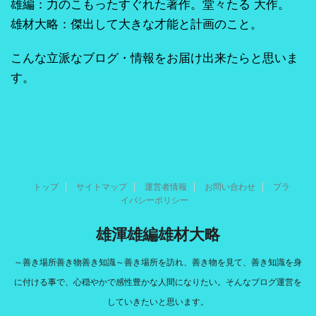
雄編：力のこもったすぐれた著作。堂々たる 大作。
雄材大略：傑出して大きな才能と計画のこと。
こんな立派なブログ・情報をお届け出来たらと思いま
す。
トップ
サイトマップ
運営者情報
お問い合わせ
プラ
イバシーポリシー
雄渾雄編雄材大略
～善き場所善き物善き知識～善き場所を訪れ、善き物を見て、善き知識を身
に付ける事で、心穏やかで感性豊かな人間になりたい。そんなブログ運営を
していきたいと思います。