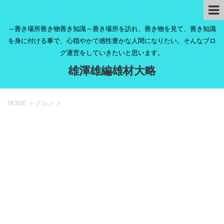
～善き場所善き物善き知識～善き場所を訪れ、善き物を見て、善き知識
を身に付ける事で、心穏やかで感性豊かな人間になりたい。そんなブロ
グ運営をしていきたいと思います。
雄渾雄編雄材大略
HOME
>
グルメ
>