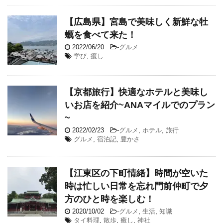
【広島県】宮島で美味しく新鮮な牡
蠣を食べて来た！
2022/06/20
-
グルメ
学び
,
癒し
【京都旅行】快適なホテルと美味し
いお店を紹介~ANAマイルでのプラン
~
2022/02/23
-
グルメ
,
ホテル
,
旅行
グルメ
,
宿泊記
,
豊かさ
【江東区の下町情緒】時間が空いた
時は忙しい日常を忘れ門前仲町で夕
方のひと時を楽しむ！
2020/10/02
-
グルメ
,
生活
,
知識
タイ料理
,
散歩
,
癒し
,
神社