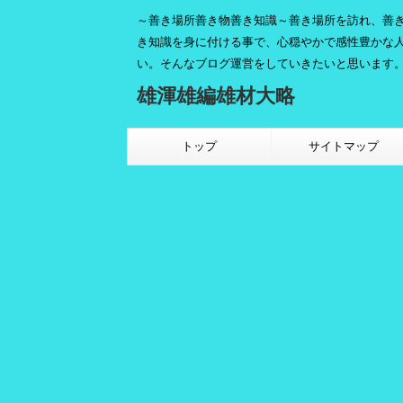
～善き場所善き物善き知識～善き場所を訪れ、善
き知識を身に付ける事で、心穏やかで感性豊かな
い。そんなブログ運営をしていきたいと思います
雄渾雄編雄材大略
トップ
サイトマップ