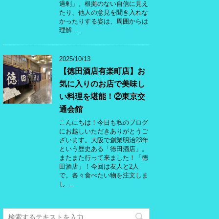
過剰」。根拠のない自信に見え
たり、他人の意見を聞き入れな
かったりする姿は、周囲からは
理解 …
2025/10/13
【徳田酒店有楽町店】お
気に入りのお店で美味し
い料理を堪能！②東京交
通会館
こんにちは！今日も私のブログ
にお越しいただきありがとうご
ざいます。大阪で創業明治23年
という歴史ある「徳田酒店」。
またまた行って来ました！「徳
田酒店」！今回は友人と2人
で。各々食べたい物を注文しま
し …