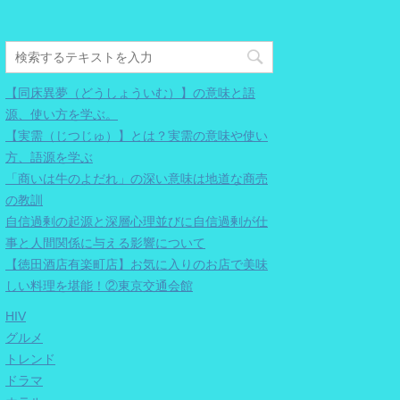
【同床異夢（どうしょういむ）】の意味と語
源、使い方を学ぶ。
【実需（じつじゅ）】とは？実需の意味や使い
方、語源を学ぶ
「商いは牛のよだれ」の深い意味は地道な商売
の教訓
自信過剰の起源と深層心理並びに自信過剰が仕
事と人間関係に与える影響について
【徳田酒店有楽町店】お気に入りのお店で美味
しい料理を堪能！②東京交通会館
HIV
グルメ
トレンド
ドラマ