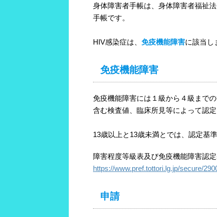
身体障害者手帳は、身体障害者福祉法
手帳です。
HIV感染症は、
免疫機能障害
に該当し
免疫機能障害
免疫機能障害には１級から４級までの
含む検査値、臨床所見等によって認定
13歳以上と13歳未満とでは、認定基
障害程度等級表及び免疫機能障害認定
https://www.pref.tottori.lg.jp/secure/2
申請