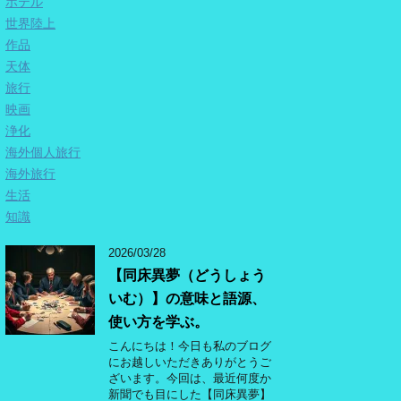
ホテル
世界陸上
作品
天体
旅行
映画
浄化
海外個人旅行
海外旅行
生活
知識
2026/03/28
【同床異夢（どうしょう
いむ）】の意味と語源、
使い方を学ぶ。
こんにちは！今日も私のブログ
にお越しいただきありがとうご
ざいます。今回は、最近何度か
新聞でも目にした【同床異夢】