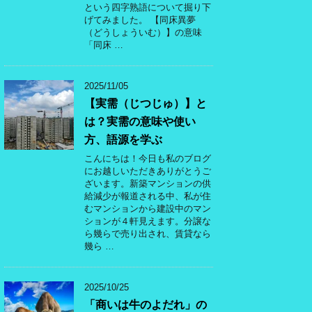
という四字熟語について掘り下
げてみました。 【同床異夢
（どうしょういむ）】の意味
「同床 …
2025/11/05
【実需（じつじゅ）】と
は？実需の意味や使い
方、語源を学ぶ
こんにちは！今日も私のブログ
にお越しいただきありがとうご
ざいます。新築マンションの供
給減少が報道される中、私が住
むマンションから建設中のマン
ションが４軒見えます。分譲な
ら幾らで売り出され、賃貸なら
幾ら …
2025/10/25
「商いは牛のよだれ」の