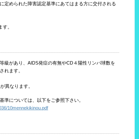
に定められた障害認定基準にあてはまる方に交付される
ます。
等級があり、AIDS発症の有無やCD４陽性リンパ球数を
されます。
準が異なります。
基準については、以下をご参照下さい。
90036/10mennekikinou.pdf