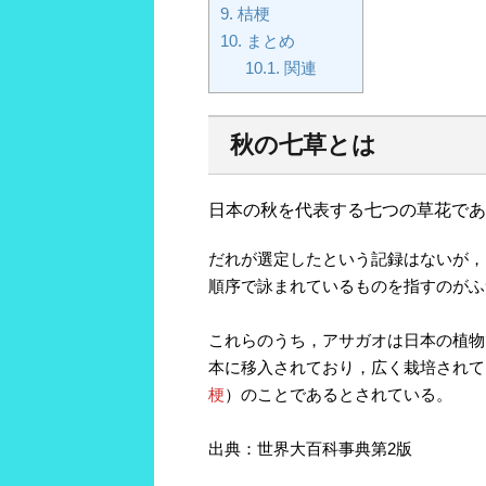
9.
桔梗
10.
まとめ
10.1.
関連
秋の七草とは
日本の秋を代表する七つの草花であ
だれが選定したという記録はないが，
順序で詠まれているものを指すのがふ
これらのうち，アサガオは日本の植物
本に移入されており，広く栽培されて
梗
）のことであるとされている。
出典：世界大百科事典第2版