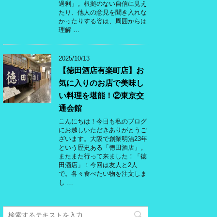
過剰」。根拠のない自信に見え
たり、他人の意見を聞き入れな
かったりする姿は、周囲からは
理解 …
2025/10/13
【徳田酒店有楽町店】お
気に入りのお店で美味し
い料理を堪能！②東京交
通会館
こんにちは！今日も私のブログ
にお越しいただきありがとうご
ざいます。大阪で創業明治23年
という歴史ある「徳田酒店」。
またまた行って来ました！「徳
田酒店」！今回は友人と2人
で。各々食べたい物を注文しま
し …