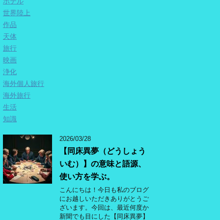
ホテル
世界陸上
作品
天体
旅行
映画
浄化
海外個人旅行
海外旅行
生活
知識
2026/03/28
【同床異夢（どうしょう
いむ）】の意味と語源、
使い方を学ぶ。
こんにちは！今日も私のブログ
にお越しいただきありがとうご
ざいます。今回は、最近何度か
新聞でも目にした【同床異夢】