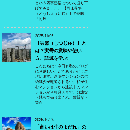
という四字熟語について掘り下
げてみました。 【同床異夢
（どうしょういむ）】の意味
「同床 …
2025/11/05
【実需（じつじゅ）】と
は？実需の意味や使い
方、語源を学ぶ
こんにちは！今日も私のブログ
にお越しいただきありがとうご
ざいます。新築マンションの供
給減少が報道される中、私が住
むマンションから建設中のマン
ションが４軒見えます。分譲な
ら幾らで売り出され、賃貸なら
幾ら …
2025/10/25
「商いは牛のよだれ」の