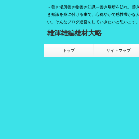
～善き場所善き物善き知識～善き場所を訪れ、善
き知識を身に付ける事で、心穏やかで感性豊かな
い。そんなブログ運営をしていきたいと思います
雄渾雄編雄材大略
トップ
サイトマップ