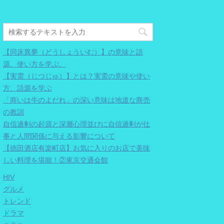
【同床異夢（どうしょういむ）】の意味と語
源、使い方を学ぶ。
【実需（じつじゅ）】とは？実需の意味や使い
方、語源を学ぶ
「商いは牛のよだれ」の深い意味は地道な商売
の教訓
自信過剰の起源と深層心理並びに自信過剰が仕
事と人間関係に与える影響について
【徳田酒店有楽町店】お気に入りのお店で美味
しい料理を堪能！②東京交通会館
HIV
グルメ
トレンド
ドラマ