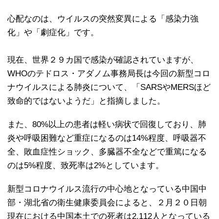
心配なのは、ウイルスの突然変異による「感染力強
化」や「劇症化」です。
現在、世界２９カ国で感染が確認されていますが、
WHOのテドロス・アダノム事務局長は今回の新型コロ
ナウイルスによる肺炎について、「SARSやMERSほど
致命的ではないようだ」と指摘しました。
また、80%以上の患者は軽い病状で回復しており、肺
炎や呼吸困難など重症になるのは14%程度、呼吸器不
全、敗血症性ショック、多臓器不全などで重篤になる
のは5%程度、致死率は2%としています。
新型コロナウイルス流行の中心地となっている中国中
部・湖北省の衛生健康委員会によると、２月２０日朝
現在における中国本土での死者は2,112人となっている