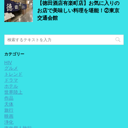
【徳田酒店有楽町店】お気に入りの
お店で美味しい料理を堪能！②東京
交通会館
カテゴリー
HIV
グルメ
トレンド
ドラマ
ホテル
世界陸上
作品
天体
旅行
映画
浄化