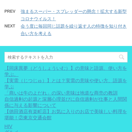
PREV
強まるスーパー・スプレッダーの懸念！拡大する新型
コロナウイルス！
NEXT
会う度に毎回同じ話題を繰り返す人の特徴を知り付き
合い方を考える
【同床異夢（どうしょういむ）】の意味と語源、使い方を
学ぶ。
【実需（じつじゅ）】とは？実需の意味や使い方、語源を
学ぶ
「商いは牛のよだれ」の深い意味は地道な商売の教訓
自信過剰の起源と深層心理並びに自信過剰が仕事と人間関
係に与える影響について
【徳田酒店有楽町店】お気に入りのお店で美味しい料理を
堪能！②東京交通会館
HIV