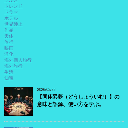
グルメ
トレンド
ドラマ
ホテル
世界陸上
作品
天体
旅行
映画
浄化
海外個人旅行
海外旅行
生活
知識
2026/03/28
【同床異夢（どうしょういむ）】の
意味と語源、使い方を学ぶ。