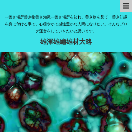
～善き場所善き物善き知識～善き場所を訪れ、善き物を見て、善き知識
を身に付ける事で、心穏やかで感性豊かな人間になりたい。そんなブロ
グ運営をしていきたいと思います。
雄渾雄編雄材大略