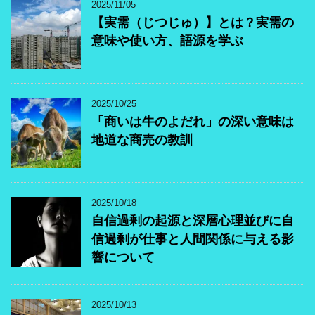
2025/11/05
【実需（じつじゅ）】とは？実需の
意味や使い方、語源を学ぶ
2025/10/25
「商いは牛のよだれ」の深い意味は
地道な商売の教訓
2025/10/18
自信過剰の起源と深層心理並びに自
信過剰が仕事と人間関係に与える影
響について
2025/10/13